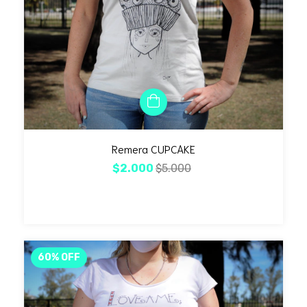
Remera CUPCAKE
$2.000
$5.000
60
%
OFF