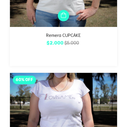
Remera CUPCAKE
$2.000
$5.000
60
%
OFF