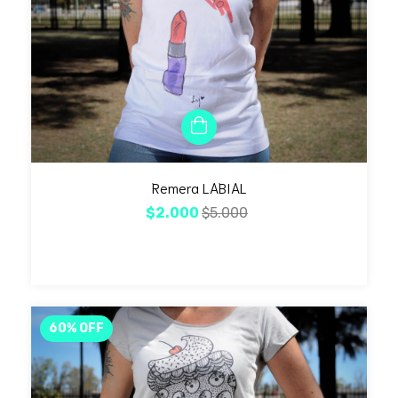
Remera LABIAL
$2.000
$5.000
60
%
OFF