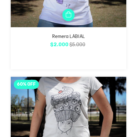
Remera LABIAL
$2.000
$5.000
60
%
OFF