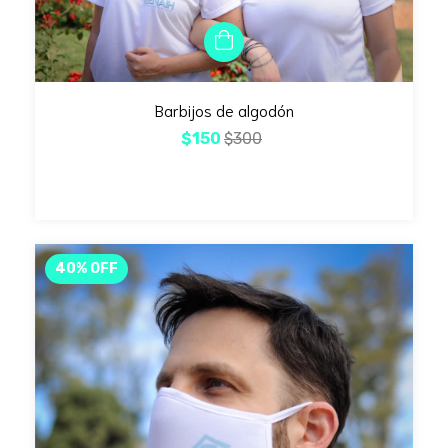
Barbijos de algodón
$150
$300
40
%
OFF