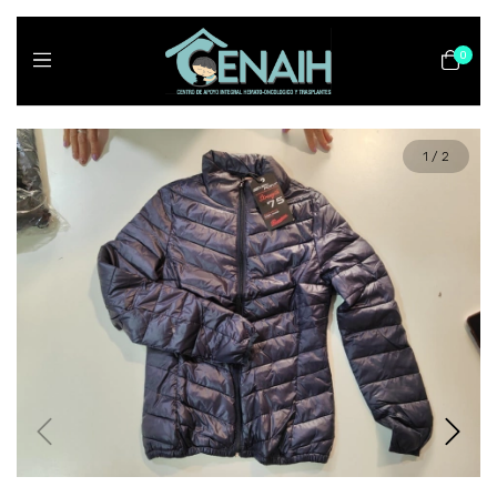
0
1
/
2