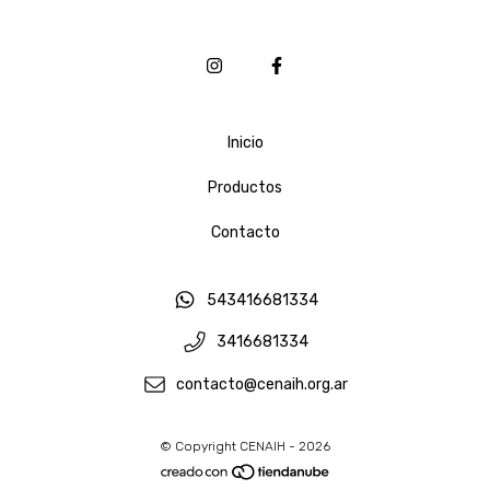
Inicio
Productos
Contacto
543416681334
3416681334
contacto@cenaih.org.ar
© Copyright CENAIH - 2026